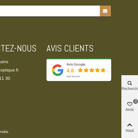
CTEZ-NOUS
AVIS CLIENTS
sins
optique.fr
11 30‬
Recherch
0
Aimé
Haut
rvés.