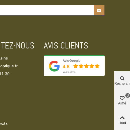
CTEZ-NOUS
AVIS CLIENTS
sins
optique.fr
11 30‬
Recherch
0
Aimé
Haut
rvés.